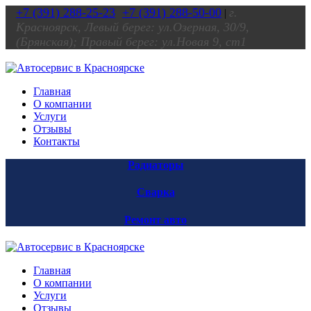
+7 (391) 288-25-23
+7 (391) 288-50-00
г.
|
Красноярск, Левый берег: ул.Озерная, 30/9,
(Брянская); Правый берег: ул.Новая 9, ст1
Главная
О компании
Услуги
Отзывы
Контакты
Радиаторы
Сварка
Ремонт авто
Главная
О компании
Услуги
Отзывы