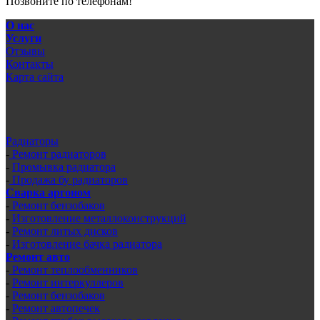
Позвоните по телефонам!
О нас
Услуги
Отзывы
Контакты
Карта сайта
Радиаторы
-
Ремонт радиаторов
-
Промывка радиатора
-
Продажа бу радиаторов
Сварка аргоном
-
Ремонт бензобаков
-
Изготовление металлоконструкций
-
Ремонт литых дисков
-
Изготовление бачка радиатора
Ремонт авто
-
Ремонт теплообменников
-
Ремонт интеркуллеров
-
Ремонт бензобаков
-
Ремонт автопечек