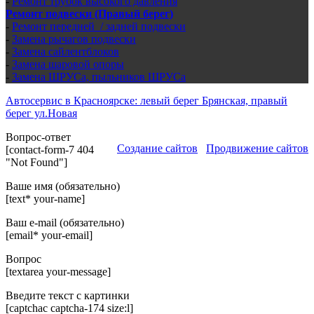
-
Ремонт трубок высокого давления
Ремонт подвески (Правый берег)
-
Ремонт передней / задней подвески
-
Замена рычагов подвески
-
Замена сайлентблоков
-
Замена шаровой опоры
-
Замена ШРУСа, пыльников ШРУСа
Автосервис в Красноярске: левый берег Брянская, правый
берег ул.Новая
Вопрос-ответ
Создание сайтов
Продвижение сайтов
[contact-form-7 404
"Not Found"]
Ваше имя (обязательно)
[text* your-name]
Ваш e-mail (обязательно)
[email* your-email]
Вопрос
[textarea your-message]
Введите текст с картинки
[captchac captcha-174 size:l]